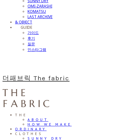
SUNNY DRY
OMI-ZARASHI
KOMATSU
LAST ARCHIVE
& OBJECT
⠀⠀GUIDE
가이드
후기
질문
인스타그램
더패브릭 The fabric
THE
ABOUT
HOW WE MAKE
ORDINARY
CLOTHES
SUNNY DRY