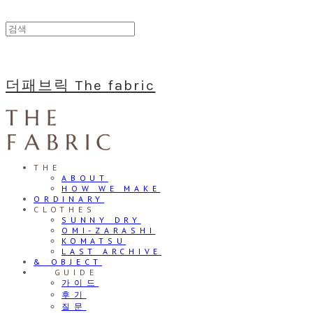
더패브릭 The fabric
THE
ABOUT
HOW WE MAKE
ORDINARY
CLOTHES
SUNNY DRY
OMI-ZARASHI
KOMATSU
LAST ARCHIVE
& OBJECT
⠀⠀GUIDE
가이드
후기
질문