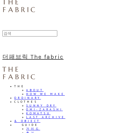
더패브릭 The fabric
THE
ABOUT
HOW WE MAKE
ORDINARY
CLOTHES
SUNNY DRY
OMI-ZARASHI
KOMATSU
LAST ARCHIVE
& OBJECT
⠀⠀GUIDE
가이드
후기