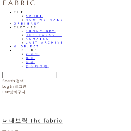
THE
ABOUT
HOW WE MAKE
ORDINARY
CLOTHES
SUNNY DRY
OMI-ZARASHI
KOMATSU
LAST ARCHIVE
& OBJECT
⠀⠀GUIDE
가이드
후기
질문
인스타그램
Search
검색
Log In
로그인
Cart
장바구니
더패브릭 The fabric