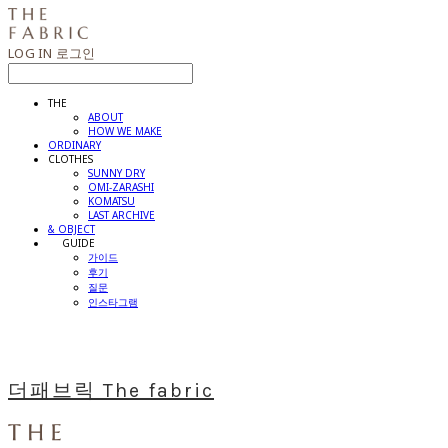
LOG IN
로그인
THE
ABOUT
HOW WE MAKE
ORDINARY
CLOTHES
SUNNY DRY
OMI-ZARASHI
KOMATSU
LAST ARCHIVE
& OBJECT
⠀⠀GUIDE
가이드
후기
질문
인스타그램
더패브릭 The fabric