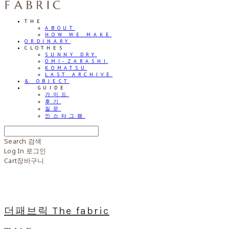
THE
ABOUT
HOW WE MAKE
ORDINARY
CLOTHES
SUNNY DRY
OMI-ZARASHI
KOMATSU
LAST ARCHIVE
& OBJECT
⠀⠀GUIDE
가이드
후기
질문
인스타그램
Search
검색
Log In
로그인
Cart
장바구니
더패브릭 The fabric