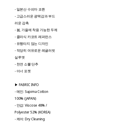
- 일본산 수피마 코튼
- 고급스러운 광택감과 부드
러운 감촉
- 봄, 가을에 착용 가능한 두께
- 클라식 카코트 레퍼런스
- 유행타지 않는 디자인
- 적당히 여유로운 레귤러핏
실루엣
- 천연 소뿔 단추
- 이너 포켓
▶ FABRIC INFO
- 메인: Supima Cotton
100% (JAPAN)
- 안감: Viscose 48% /
Polyester 52% (KOREA)
- 케어: Dry Cleaning