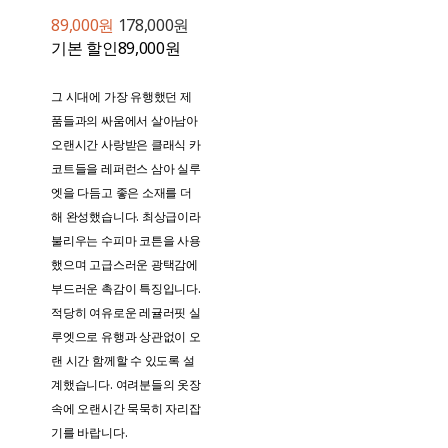
89,000원
178,000원
기본 할인
89,000원
그 시대에 가장 유행했던 제
품들과의 싸움에서 살아남아
오랜시간 사랑받은 클래식 카
코트들을 레퍼런스 삼아 실루
엣을 다듬고 좋은 소재를 더
해 완성했습니다. 최상급이라
불리우는 수피마 코튼을 사용
했으며 고급스러운 광택감에
부드러운 촉감이 특징입니다.
적당히 여유로운 레귤러핏 실
루엣으로 유행과 상관없이 오
랜 시간 함께할 수 있도록 설
계했습니다. 여려분들의 옷장
속에 오랜시간 묵묵히 자리잡
기를 바랍니다.