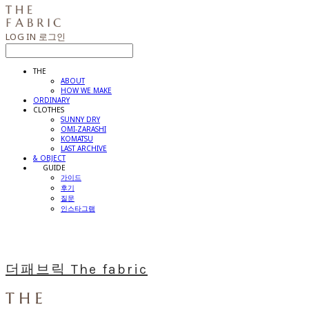
LOG IN
로그인
THE
ABOUT
HOW WE MAKE
ORDINARY
CLOTHES
SUNNY DRY
OMI-ZARASHI
KOMATSU
LAST ARCHIVE
& OBJECT
⠀⠀GUIDE
가이드
후기
질문
인스타그램
더패브릭 The fabric