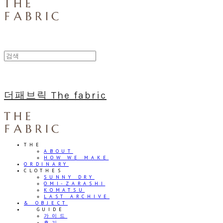
더패브릭 The fabric
THE
ABOUT
HOW WE MAKE
ORDINARY
CLOTHES
SUNNY DRY
OMI-ZARASHI
KOMATSU
LAST ARCHIVE
& OBJECT
⠀⠀GUIDE
가이드
후기