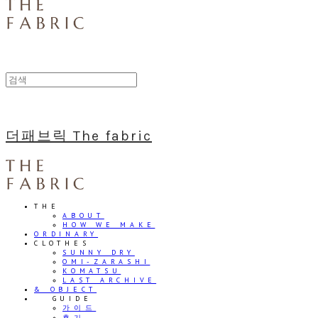
더패브릭 The fabric
THE
ABOUT
HOW WE MAKE
ORDINARY
CLOTHES
SUNNY DRY
OMI-ZARASHI
KOMATSU
LAST ARCHIVE
& OBJECT
⠀⠀GUIDE
가이드
후기