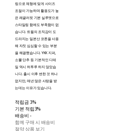
링으로 체형에 맞게 사이즈
조절이 가능하며 활용도가 높
은 레귤러핏 기본 실루엣으로
스타일링 함에도 부족함이 없
습니다. 트윌의 조직감이 도
드라지는 일본산 코튼을 사용
해 자칫 심심할 수 있는 부분
을 해결했습니다. YKK 지퍼,
소뿔 단추 등 기본적인 디테
일 역시 허투루 하지 않았습
니다. 출시 이후 변한 것 하나
없지만, 매년 많은 사랑을 받
는데는 이유가 있습니다.
적립금
3%
기본 적립
3%
배송비
-
함께 구매 시 배송비
절약 상품 보기