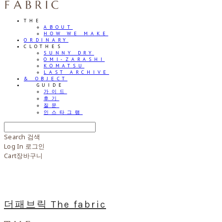
THE
ABOUT
HOW WE MAKE
ORDINARY
CLOTHES
SUNNY DRY
OMI-ZARASHI
KOMATSU
LAST ARCHIVE
& OBJECT
⠀⠀GUIDE
가이드
후기
질문
인스타그램
Search
검색
Log In
로그인
Cart
장바구니
더패브릭 The fabric