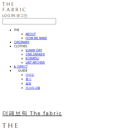
LOG IN
로그인
THE
ABOUT
HOW WE MAKE
ORDINARY
CLOTHES
SUNNY DRY
OMI-ZARASHI
KOMATSU
LAST ARCHIVE
& OBJECT
⠀⠀GUIDE
가이드
후기
질문
인스타그램
더패브릭 The fabric