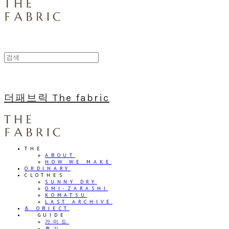
더패브릭 The fabric
THE
ABOUT
HOW WE MAKE
ORDINARY
CLOTHES
SUNNY DRY
OMI-ZARASHI
KOMATSU
LAST ARCHIVE
& OBJECT
⠀⠀GUIDE
가이드
후기