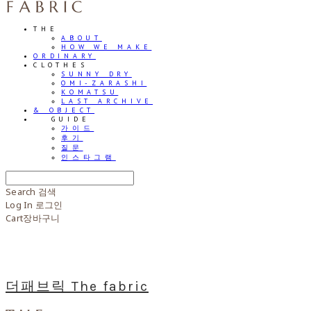
THE
ABOUT
HOW WE MAKE
ORDINARY
CLOTHES
SUNNY DRY
OMI-ZARASHI
KOMATSU
LAST ARCHIVE
& OBJECT
⠀⠀GUIDE
가이드
후기
질문
인스타그램
Search
검색
Log In
로그인
Cart
장바구니
더패브릭 The fabric