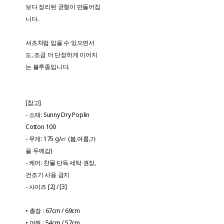
보다 정리된 균형이 만들어집
니다.
셔츠처럼 입을 수 있으면서
도, 조금 더 단정하게 이어지
는 블루종입니다.
[참고]
- 소재: Sunny Dry Poplin
Cotton 100
- 무게: 175 g/㎡ (봄,여름,가
을 두께감)
- 케어: 찬물 단독 세탁 권장,
건조기 사용 금지
- 사이즈 [2] / [3]
• 총장 : 67cm / 69cm
• 어깨 : 54cm / 57cm