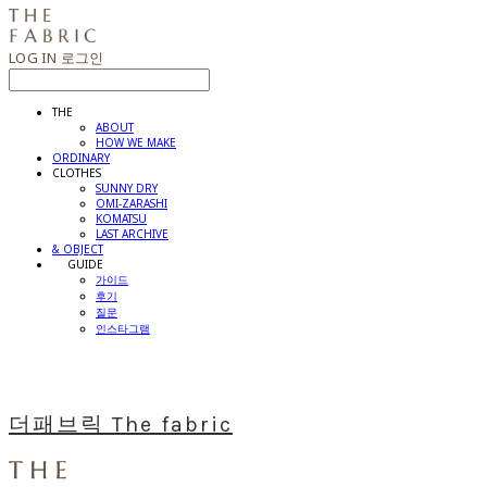
LOG IN
로그인
THE
ABOUT
HOW WE MAKE
ORDINARY
CLOTHES
SUNNY DRY
OMI-ZARASHI
KOMATSU
LAST ARCHIVE
& OBJECT
⠀⠀GUIDE
가이드
후기
질문
인스타그램
더패브릭 The fabric