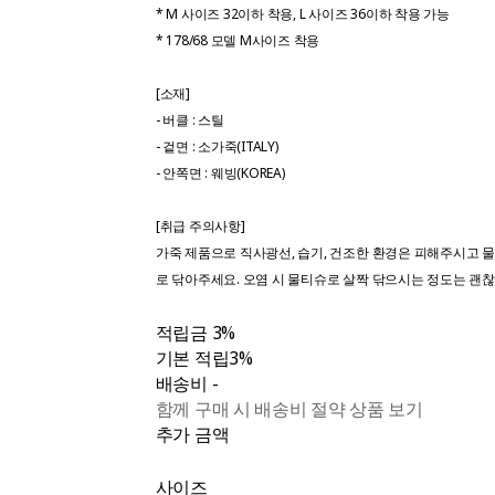
* M 사이즈 32이하 착용, L 사이즈 36이하 착용 가능
* 178/68 모델 M사이즈 착용
[소재]
- 버클 : 스틸
- 겉면 : 소가죽(ITALY)
- 안쪽면 : 웨빙(KOREA)
[취급 주의사항]
가죽 제품으로 직사광선, 습기, 건조한 환경은 피해주시고 
로 닦아주세요. 오염 시 물티슈로 살짝 닦으시는 정도는 괜
적립금
3%
기본 적립
3%
배송비
-
함께 구매 시 배송비 절약 상품 보기
추가 금액
사이즈