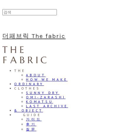
더패브릭 The fabric
THE
ABOUT
HOW WE MAKE
ORDINARY
CLOTHES
SUNNY DRY
OMI-ZARASHI
KOMATSU
LAST ARCHIVE
& OBJECT
⠀⠀GUIDE
가이드
후기
질문