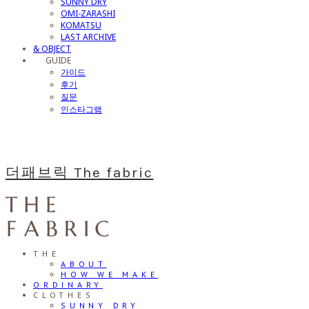
SUNNY DRY
OMI-ZARASHI
KOMATSU
LAST ARCHIVE
& OBJECT
⠀⠀GUIDE
가이드
후기
질문
인스타그램
더패브릭 The fabric
THE
ABOUT
HOW WE MAKE
ORDINARY
CLOTHES
SUNNY DRY