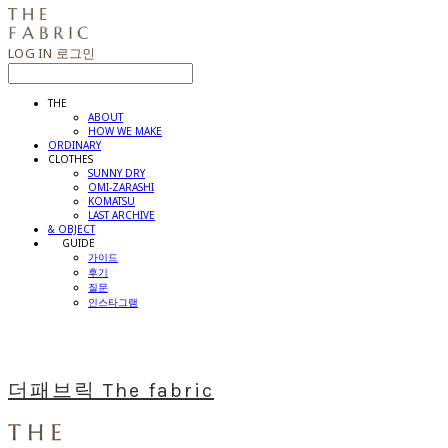
LOG IN
로그인
THE
ABOUT
HOW WE MAKE
ORDINARY
CLOTHES
SUNNY DRY
OMI-ZARASHI
KOMATSU
LAST ARCHIVE
& OBJECT
⠀⠀GUIDE
가이드
후기
질문
인스타그램
더패브릭 The fabric