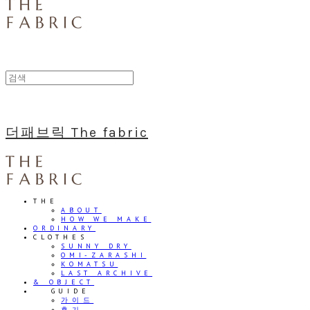
더패브릭 The fabric
THE
ABOUT
HOW WE MAKE
ORDINARY
CLOTHES
SUNNY DRY
OMI-ZARASHI
KOMATSU
LAST ARCHIVE
& OBJECT
⠀⠀GUIDE
가이드
후기