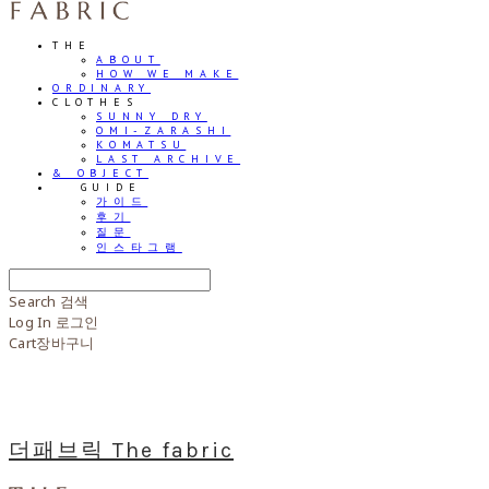
THE
ABOUT
HOW WE MAKE
ORDINARY
CLOTHES
SUNNY DRY
OMI-ZARASHI
KOMATSU
LAST ARCHIVE
& OBJECT
⠀⠀GUIDE
가이드
후기
질문
인스타그램
Search
검색
Log In
로그인
Cart
장바구니
더패브릭 The fabric