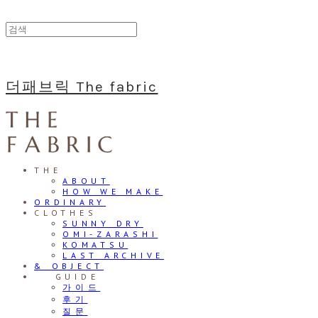
더패브릭 The fabric
THE
ABOUT
HOW WE MAKE
ORDINARY
CLOTHES
SUNNY DRY
OMI-ZARASHI
KOMATSU
LAST ARCHIVE
& OBJECT
⠀⠀GUIDE
가이드
후기
질문