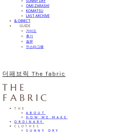
SUNNY DRY
OMI-ZARASHI
KOMATSU
LAST ARCHIVE
& OBJECT
⠀⠀GUIDE
가이드
후기
질문
인스타그램
더패브릭 The fabric
THE
ABOUT
HOW WE MAKE
ORDINARY
CLOTHES
SUNNY DRY