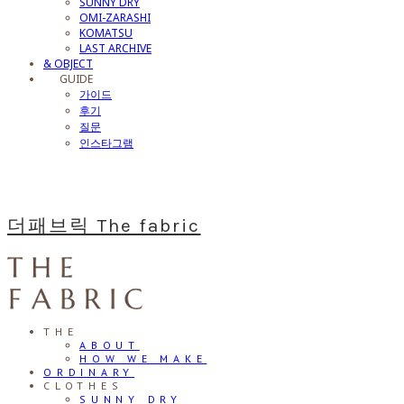
SUNNY DRY
OMI-ZARASHI
KOMATSU
LAST ARCHIVE
& OBJECT
⠀⠀GUIDE
가이드
후기
질문
인스타그램
더패브릭 The fabric
THE
ABOUT
HOW WE MAKE
ORDINARY
CLOTHES
SUNNY DRY