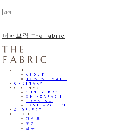
더패브릭 The fabric
THE
ABOUT
HOW WE MAKE
ORDINARY
CLOTHES
SUNNY DRY
OMI-ZARASHI
KOMATSU
LAST ARCHIVE
& OBJECT
⠀⠀GUIDE
가이드
후기
질문