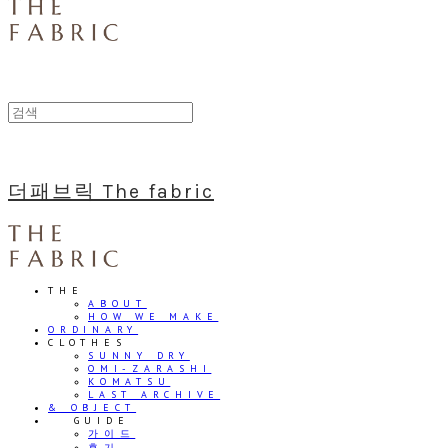
더패브릭 The fabric
THE
ABOUT
HOW WE MAKE
ORDINARY
CLOTHES
SUNNY DRY
OMI-ZARASHI
KOMATSU
LAST ARCHIVE
& OBJECT
⠀⠀GUIDE
가이드
후기