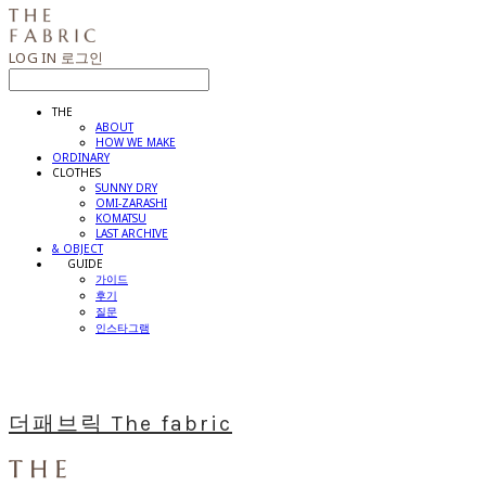
LOG IN
로그인
THE
ABOUT
HOW WE MAKE
ORDINARY
CLOTHES
SUNNY DRY
OMI-ZARASHI
KOMATSU
LAST ARCHIVE
& OBJECT
⠀⠀GUIDE
가이드
후기
질문
인스타그램
더패브릭 The fabric