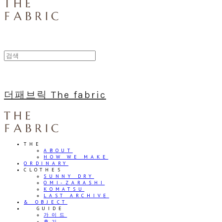
더패브릭 The fabric
THE
ABOUT
HOW WE MAKE
ORDINARY
CLOTHES
SUNNY DRY
OMI-ZARASHI
KOMATSU
LAST ARCHIVE
& OBJECT
⠀⠀GUIDE
가이드
후기