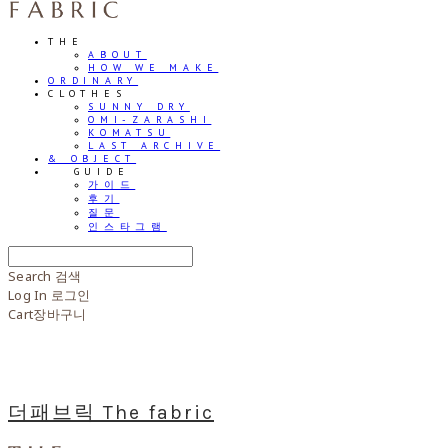
THE
ABOUT
HOW WE MAKE
ORDINARY
CLOTHES
SUNNY DRY
OMI-ZARASHI
KOMATSU
LAST ARCHIVE
& OBJECT
⠀⠀GUIDE
가이드
후기
질문
인스타그램
Search
검색
Log In
로그인
Cart
장바구니
더패브릭 The fabric