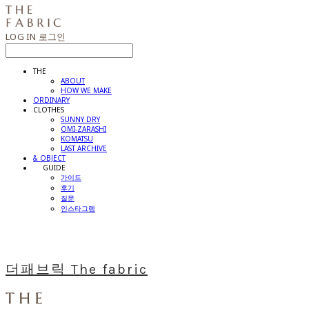
LOG IN
로그인
THE
ABOUT
HOW WE MAKE
ORDINARY
CLOTHES
SUNNY DRY
OMI-ZARASHI
KOMATSU
LAST ARCHIVE
& OBJECT
⠀⠀GUIDE
가이드
후기
질문
인스타그램
더패브릭 The fabric