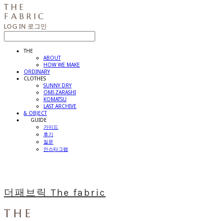
LOG IN
로그인
THE
ABOUT
HOW WE MAKE
ORDINARY
CLOTHES
SUNNY DRY
OMI-ZARASHI
KOMATSU
LAST ARCHIVE
& OBJECT
⠀⠀GUIDE
가이드
후기
질문
인스타그램
더패브릭 The fabric