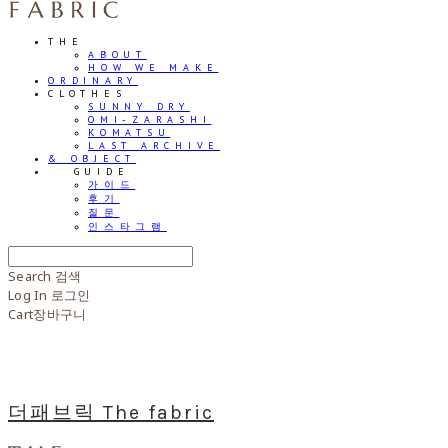
THE
ABOUT
HOW WE MAKE
ORDINARY
CLOTHES
SUNNY DRY
OMI-ZARASHI
KOMATSU
LAST ARCHIVE
& OBJECT
⠀⠀GUIDE
가이드
후기
질문
인스타그램
Search
검색
Log In
로그인
Cart
장바구니
더패브릭 The fabric