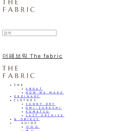
더패브릭 The fabric
THE
ABOUT
HOW WE MAKE
ORDINARY
CLOTHES
SUNNY DRY
OMI-ZARASHI
KOMATSU
LAST ARCHIVE
& OBJECT
⠀⠀GUIDE
가이드
후기