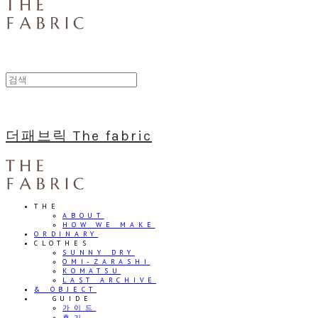
더패브릭 The fabric
THE
ABOUT
HOW WE MAKE
ORDINARY
CLOTHES
SUNNY DRY
OMI-ZARASHI
KOMATSU
LAST ARCHIVE
& OBJECT
⠀⠀GUIDE
가이드
후기