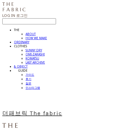
LOG IN
로그인
THE
ABOUT
HOW WE MAKE
ORDINARY
CLOTHES
SUNNY DRY
OMI-ZARASHI
KOMATSU
LAST ARCHIVE
& OBJECT
⠀⠀GUIDE
가이드
후기
질문
인스타그램
더패브릭 The fabric