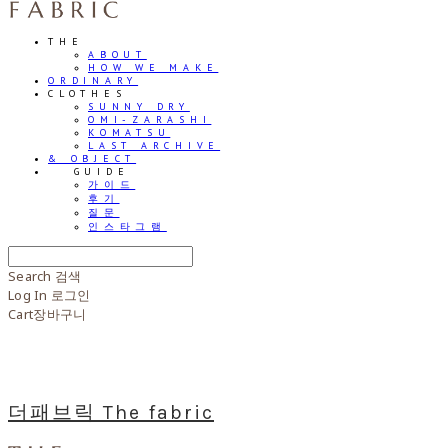
THE
ABOUT
HOW WE MAKE
ORDINARY
CLOTHES
SUNNY DRY
OMI-ZARASHI
KOMATSU
LAST ARCHIVE
& OBJECT
⠀⠀GUIDE
가이드
후기
질문
인스타그램
Search
검색
Log In
로그인
Cart
장바구니
더패브릭 The fabric