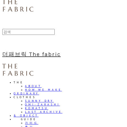
더패브릭 The fabric
THE
ABOUT
HOW WE MAKE
ORDINARY
CLOTHES
SUNNY DRY
OMI-ZARASHI
KOMATSU
LAST ARCHIVE
& OBJECT
⠀⠀GUIDE
가이드
후기