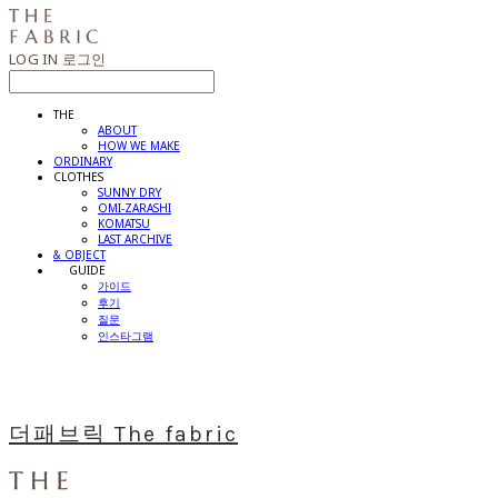
LOG IN
로그인
THE
ABOUT
HOW WE MAKE
ORDINARY
CLOTHES
SUNNY DRY
OMI-ZARASHI
KOMATSU
LAST ARCHIVE
& OBJECT
⠀⠀GUIDE
가이드
후기
질문
인스타그램
더패브릭 The fabric