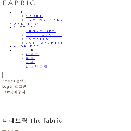
THE
ABOUT
HOW WE MAKE
ORDINARY
CLOTHES
SUNNY DRY
OMI-ZARASHI
KOMATSU
LAST ARCHIVE
& OBJECT
⠀⠀GUIDE
가이드
후기
질문
인스타그램
Search
검색
Log In
로그인
Cart
장바구니
더패브릭 The fabric