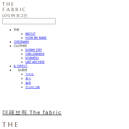
LOG IN
로그인
THE
ABOUT
HOW WE MAKE
ORDINARY
CLOTHES
SUNNY DRY
OMI-ZARASHI
KOMATSU
LAST ARCHIVE
& OBJECT
⠀⠀GUIDE
가이드
후기
질문
인스타그램
더패브릭 The fabric