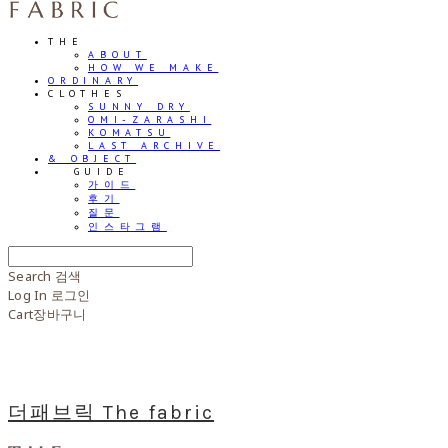
THE
ABOUT
HOW WE MAKE
ORDINARY
CLOTHES
SUNNY DRY
OMI-ZARASHI
KOMATSU
LAST ARCHIVE
& OBJECT
⠀⠀GUIDE
가이드
후기
질문
인스타그램
Search
검색
Log In
로그인
Cart
장바구니
더패브릭 The fabric