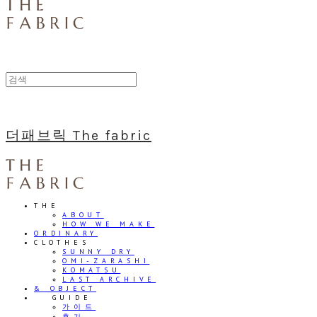
더패브릭 The fabric
THE
ABOUT
HOW WE MAKE
ORDINARY
CLOTHES
SUNNY DRY
OMI-ZARASHI
KOMATSU
LAST ARCHIVE
& OBJECT
⠀⠀GUIDE
가이드
후기