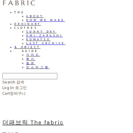
THE
ABOUT
HOW WE MAKE
ORDINARY
CLOTHES
SUNNY DRY
OMI-ZARASHI
KOMATSU
LAST ARCHIVE
& OBJECT
⠀⠀GUIDE
가이드
후기
질문
인스타그램
Search
검색
Log In
로그인
Cart
장바구니
더패브릭 The fabric