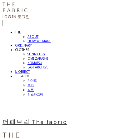
LOG IN
로그인
THE
ABOUT
HOW WE MAKE
ORDINARY
CLOTHES
SUNNY DRY
OMI-ZARASHI
KOMATSU
LAST ARCHIVE
& OBJECT
⠀⠀GUIDE
가이드
후기
질문
인스타그램
더패브릭 The fabric