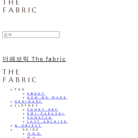
더패브릭 The fabric
THE
ABOUT
HOW WE MAKE
ORDINARY
CLOTHES
SUNNY DRY
OMI-ZARASHI
KOMATSU
LAST ARCHIVE
& OBJECT
⠀⠀GUIDE
가이드
후기