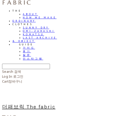
THE
ABOUT
HOW WE MAKE
ORDINARY
CLOTHES
SUNNY DRY
OMI-ZARASHI
KOMATSU
LAST ARCHIVE
& OBJECT
⠀⠀GUIDE
가이드
후기
질문
인스타그램
Search
검색
Log In
로그인
Cart
장바구니
더패브릭 The fabric