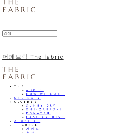
더패브릭 The fabric
THE
ABOUT
HOW WE MAKE
ORDINARY
CLOTHES
SUNNY DRY
OMI-ZARASHI
KOMATSU
LAST ARCHIVE
& OBJECT
⠀⠀GUIDE
가이드
후기