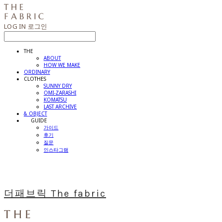
LOG IN
로그인
THE
ABOUT
HOW WE MAKE
ORDINARY
CLOTHES
SUNNY DRY
OMI-ZARASHI
KOMATSU
LAST ARCHIVE
& OBJECT
⠀⠀GUIDE
가이드
후기
질문
인스타그램
더패브릭 The fabric