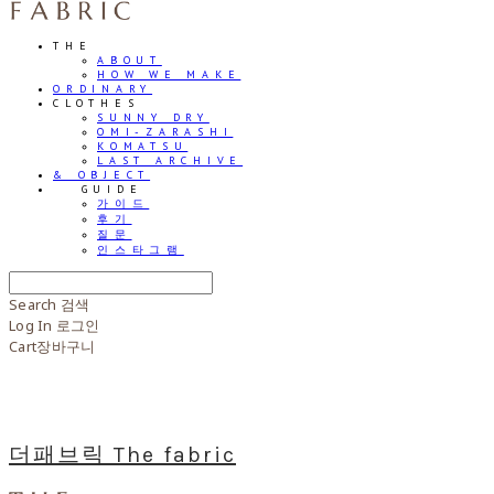
THE
ABOUT
HOW WE MAKE
ORDINARY
CLOTHES
SUNNY DRY
OMI-ZARASHI
KOMATSU
LAST ARCHIVE
& OBJECT
⠀⠀GUIDE
가이드
후기
질문
인스타그램
Search
검색
Log In
로그인
Cart
장바구니
더패브릭 The fabric