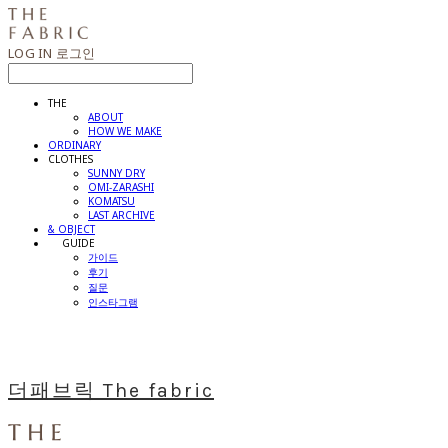
LOG IN
로그인
THE
ABOUT
HOW WE MAKE
ORDINARY
CLOTHES
SUNNY DRY
OMI-ZARASHI
KOMATSU
LAST ARCHIVE
& OBJECT
⠀⠀GUIDE
가이드
후기
질문
인스타그램
더패브릭 The fabric