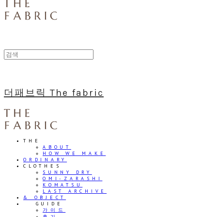
더패브릭 The fabric
THE
ABOUT
HOW WE MAKE
ORDINARY
CLOTHES
SUNNY DRY
OMI-ZARASHI
KOMATSU
LAST ARCHIVE
& OBJECT
⠀⠀GUIDE
가이드
후기