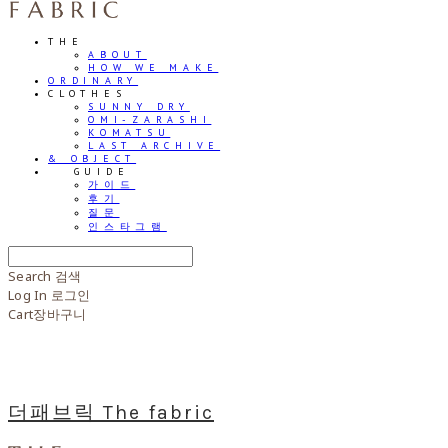
THE
ABOUT
HOW WE MAKE
ORDINARY
CLOTHES
SUNNY DRY
OMI-ZARASHI
KOMATSU
LAST ARCHIVE
& OBJECT
⠀⠀GUIDE
가이드
후기
질문
인스타그램
Search
검색
Log In
로그인
Cart
장바구니
더패브릭 The fabric