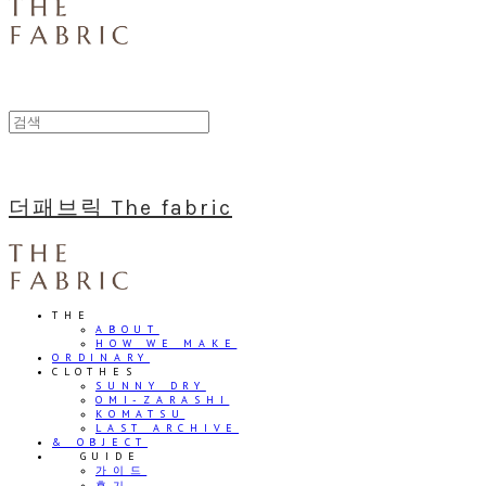
더패브릭 The fabric
THE
ABOUT
HOW WE MAKE
ORDINARY
CLOTHES
SUNNY DRY
OMI-ZARASHI
KOMATSU
LAST ARCHIVE
& OBJECT
⠀⠀GUIDE
가이드
후기