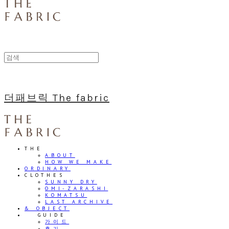
더패브릭 The fabric
THE
ABOUT
HOW WE MAKE
ORDINARY
CLOTHES
SUNNY DRY
OMI-ZARASHI
KOMATSU
LAST ARCHIVE
& OBJECT
⠀⠀GUIDE
가이드
후기