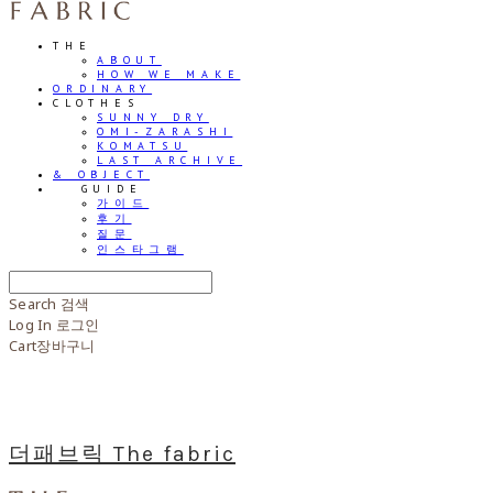
THE
ABOUT
HOW WE MAKE
ORDINARY
CLOTHES
SUNNY DRY
OMI-ZARASHI
KOMATSU
LAST ARCHIVE
& OBJECT
⠀⠀GUIDE
가이드
후기
질문
인스타그램
Search
검색
Log In
로그인
Cart
장바구니
더패브릭 The fabric