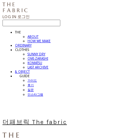
LOG IN
로그인
THE
ABOUT
HOW WE MAKE
ORDINARY
CLOTHES
SUNNY DRY
OMI-ZARASHI
KOMATSU
LAST ARCHIVE
& OBJECT
⠀⠀GUIDE
가이드
후기
질문
인스타그램
더패브릭 The fabric