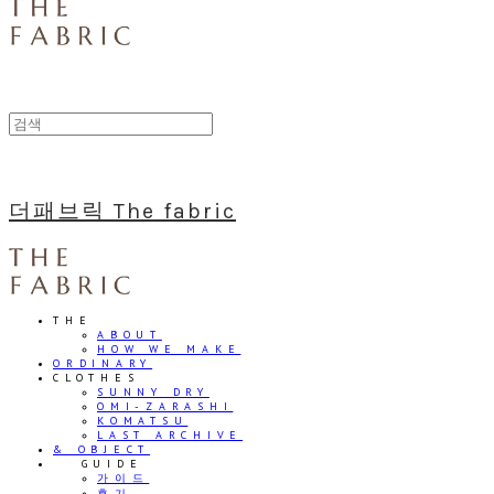
더패브릭 The fabric
THE
ABOUT
HOW WE MAKE
ORDINARY
CLOTHES
SUNNY DRY
OMI-ZARASHI
KOMATSU
LAST ARCHIVE
& OBJECT
⠀⠀GUIDE
가이드
후기