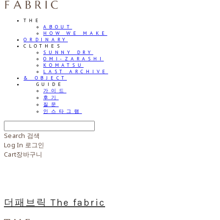
THE
ABOUT
HOW WE MAKE
ORDINARY
CLOTHES
SUNNY DRY
OMI-ZARASHI
KOMATSU
LAST ARCHIVE
& OBJECT
⠀⠀GUIDE
가이드
후기
질문
인스타그램
Search
검색
Log In
로그인
Cart
장바구니
더패브릭 The fabric