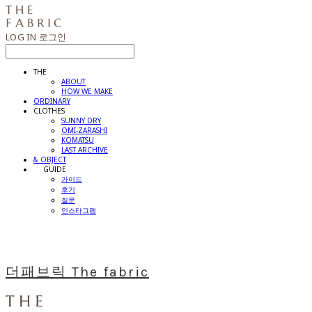
LOG IN
로그인
THE
ABOUT
HOW WE MAKE
ORDINARY
CLOTHES
SUNNY DRY
OMI-ZARASHI
KOMATSU
LAST ARCHIVE
& OBJECT
⠀⠀GUIDE
가이드
후기
질문
인스타그램
더패브릭 The fabric