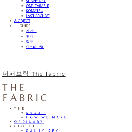
SUNNY DRY
OMI-ZARASHI
KOMATSU
LAST ARCHIVE
& OBJECT
⠀⠀GUIDE
가이드
후기
질문
인스타그램
더패브릭 The fabric
THE
ABOUT
HOW WE MAKE
ORDINARY
CLOTHES
SUNNY DRY