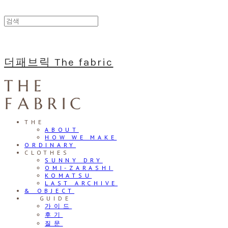
더패브릭 The fabric
THE
ABOUT
HOW WE MAKE
ORDINARY
CLOTHES
SUNNY DRY
OMI-ZARASHI
KOMATSU
LAST ARCHIVE
& OBJECT
⠀⠀GUIDE
가이드
후기
질문