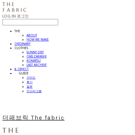
LOG IN
로그인
THE
ABOUT
HOW WE MAKE
ORDINARY
CLOTHES
SUNNY DRY
OMI-ZARASHI
KOMATSU
LAST ARCHIVE
& OBJECT
⠀⠀GUIDE
가이드
후기
질문
인스타그램
더패브릭 The fabric