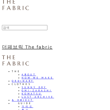
더패브릭 The fabric
THE
ABOUT
HOW WE MAKE
ORDINARY
CLOTHES
SUNNY DRY
OMI-ZARASHI
KOMATSU
LAST ARCHIVE
& OBJECT
⠀⠀GUIDE
가이드
후기