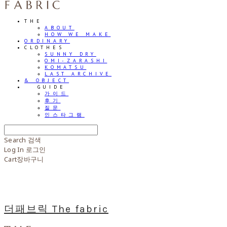
THE
ABOUT
HOW WE MAKE
ORDINARY
CLOTHES
SUNNY DRY
OMI-ZARASHI
KOMATSU
LAST ARCHIVE
& OBJECT
⠀⠀GUIDE
가이드
후기
질문
인스타그램
Search
검색
Log In
로그인
Cart
장바구니
더패브릭 The fabric