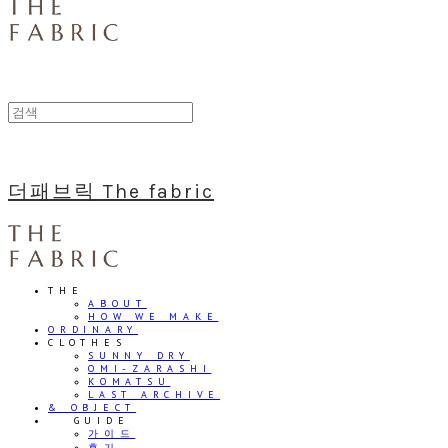
더패브릭 The fabric
THE
ABOUT
HOW WE MAKE
ORDINARY
CLOTHES
SUNNY DRY
OMI-ZARASHI
KOMATSU
LAST ARCHIVE
& OBJECT
⠀⠀GUIDE
가이드
후기