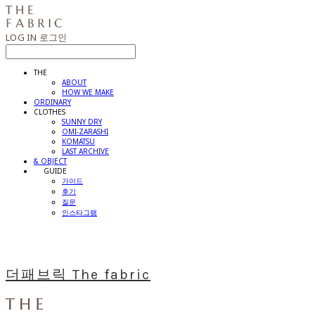
LOG IN
로그인
THE
ABOUT
HOW WE MAKE
ORDINARY
CLOTHES
SUNNY DRY
OMI-ZARASHI
KOMATSU
LAST ARCHIVE
& OBJECT
⠀⠀GUIDE
가이드
후기
질문
인스타그램
더패브릭 The fabric