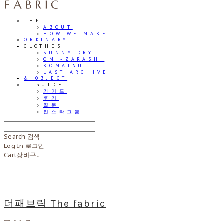
THE
ABOUT
HOW WE MAKE
ORDINARY
CLOTHES
SUNNY DRY
OMI-ZARASHI
KOMATSU
LAST ARCHIVE
& OBJECT
⠀⠀GUIDE
가이드
후기
질문
인스타그램
Search
검색
Log In
로그인
Cart
장바구니
더패브릭 The fabric