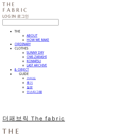
LOG IN
로그인
THE
ABOUT
HOW WE MAKE
ORDINARY
CLOTHES
SUNNY DRY
OMI-ZARASHI
KOMATSU
LAST ARCHIVE
& OBJECT
⠀⠀GUIDE
가이드
후기
질문
인스타그램
더패브릭 The fabric