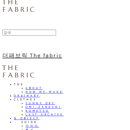
더패브릭 The fabric
THE
ABOUT
HOW WE MAKE
ORDINARY
CLOTHES
SUNNY DRY
OMI-ZARASHI
KOMATSU
LAST ARCHIVE
& OBJECT
⠀⠀GUIDE
가이드
후기