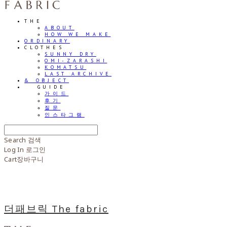
THE
ABOUT
HOW WE MAKE
ORDINARY
CLOTHES
SUNNY DRY
OMI-ZARASHI
KOMATSU
LAST ARCHIVE
& OBJECT
⠀⠀GUIDE
가이드
후기
질문
인스타그램
Search
검색
Log In
로그인
Cart
장바구니
더패브릭 The fabric