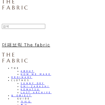
더패브릭 The fabric
THE
ABOUT
HOW WE MAKE
ORDINARY
CLOTHES
SUNNY DRY
OMI-ZARASHI
KOMATSU
LAST ARCHIVE
& OBJECT
⠀⠀GUIDE
가이드
후기