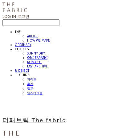
LOG IN
로그인
THE
ABOUT
HOW WE MAKE
ORDINARY
CLOTHES
SUNNY DRY
OMI-ZARASHI
KOMATSU
LAST ARCHIVE
& OBJECT
⠀⠀GUIDE
가이드
후기
질문
인스타그램
더패브릭 The fabric