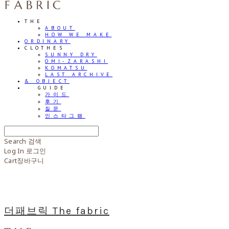
THE
ABOUT
HOW WE MAKE
ORDINARY
CLOTHES
SUNNY DRY
OMI-ZARASHI
KOMATSU
LAST ARCHIVE
& OBJECT
⠀⠀GUIDE
가이드
후기
질문
인스타그램
Search
검색
Log In
로그인
Cart
장바구니
더패브릭 The fabric