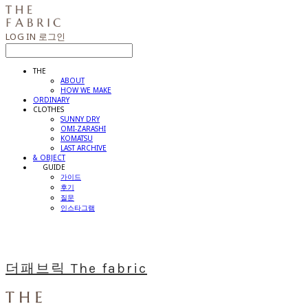
LOG IN
로그인
THE
ABOUT
HOW WE MAKE
ORDINARY
CLOTHES
SUNNY DRY
OMI-ZARASHI
KOMATSU
LAST ARCHIVE
& OBJECT
⠀⠀GUIDE
가이드
후기
질문
인스타그램
더패브릭 The fabric