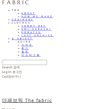
THE
ABOUT
HOW WE MAKE
ORDINARY
CLOTHES
SUNNY DRY
OMI-ZARASHI
KOMATSU
LAST ARCHIVE
& OBJECT
⠀⠀GUIDE
가이드
후기
질문
인스타그램
Search
검색
Log In
로그인
Cart
장바구니
더패브릭 The fabric