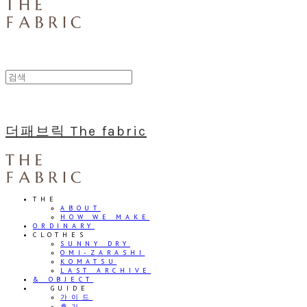
더패브릭 The fabric
THE
ABOUT
HOW WE MAKE
ORDINARY
CLOTHES
SUNNY DRY
OMI-ZARASHI
KOMATSU
LAST ARCHIVE
& OBJECT
⠀⠀GUIDE
가이드
후기