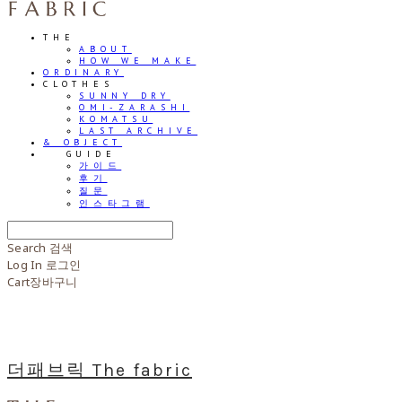
THE
ABOUT
HOW WE MAKE
ORDINARY
CLOTHES
SUNNY DRY
OMI-ZARASHI
KOMATSU
LAST ARCHIVE
& OBJECT
⠀⠀GUIDE
가이드
후기
질문
인스타그램
Search
검색
Log In
로그인
Cart
장바구니
더패브릭 The fabric