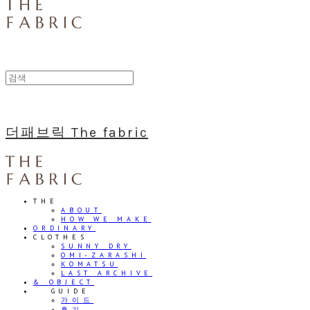
더패브릭 The fabric
THE
ABOUT
HOW WE MAKE
ORDINARY
CLOTHES
SUNNY DRY
OMI-ZARASHI
KOMATSU
LAST ARCHIVE
& OBJECT
⠀⠀GUIDE
가이드
후기