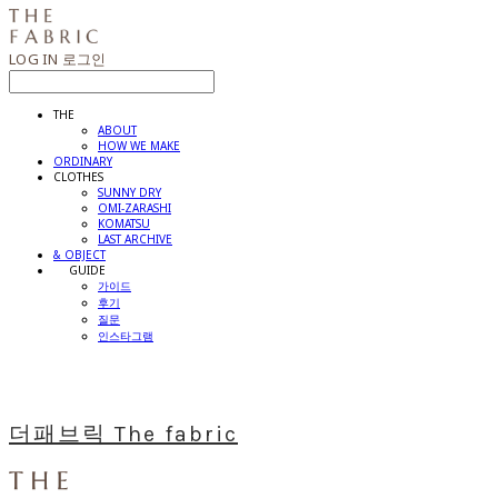
LOG IN
로그인
THE
ABOUT
HOW WE MAKE
ORDINARY
CLOTHES
SUNNY DRY
OMI-ZARASHI
KOMATSU
LAST ARCHIVE
& OBJECT
⠀⠀GUIDE
가이드
후기
질문
인스타그램
더패브릭 The fabric