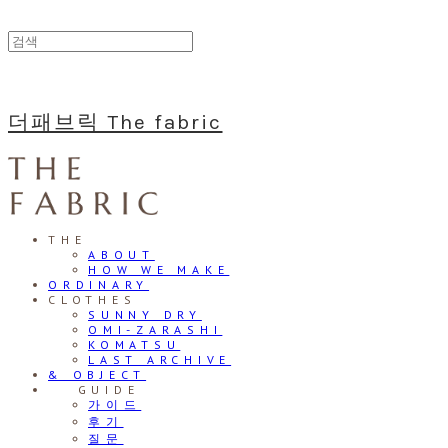
더패브릭 The fabric
THE
ABOUT
HOW WE MAKE
ORDINARY
CLOTHES
SUNNY DRY
OMI-ZARASHI
KOMATSU
LAST ARCHIVE
& OBJECT
⠀⠀GUIDE
가이드
후기
질문