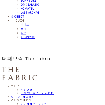
SUNNY DRY
OMI-ZARASHI
KOMATSU
LAST ARCHIVE
& OBJECT
⠀⠀GUIDE
가이드
후기
질문
인스타그램
더패브릭 The fabric
THE
ABOUT
HOW WE MAKE
ORDINARY
CLOTHES
SUNNY DRY