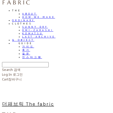
THE
ABOUT
HOW WE MAKE
ORDINARY
CLOTHES
SUNNY DRY
OMI-ZARASHI
KOMATSU
LAST ARCHIVE
& OBJECT
⠀⠀GUIDE
가이드
후기
질문
인스타그램
Search
검색
Log In
로그인
Cart
장바구니
더패브릭 The fabric