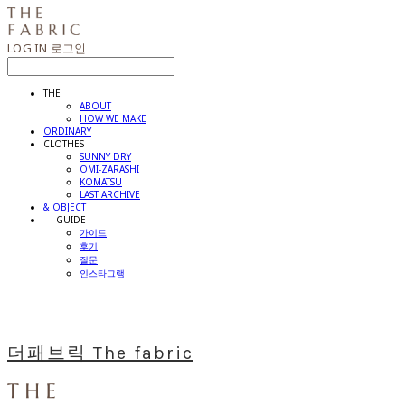
LOG IN
로그인
THE
ABOUT
HOW WE MAKE
ORDINARY
CLOTHES
SUNNY DRY
OMI-ZARASHI
KOMATSU
LAST ARCHIVE
& OBJECT
⠀⠀GUIDE
가이드
후기
질문
인스타그램
더패브릭 The fabric