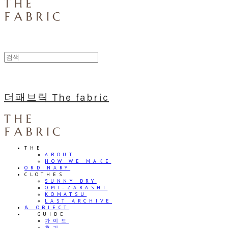
더패브릭 The fabric
THE
ABOUT
HOW WE MAKE
ORDINARY
CLOTHES
SUNNY DRY
OMI-ZARASHI
KOMATSU
LAST ARCHIVE
& OBJECT
⠀⠀GUIDE
가이드
후기