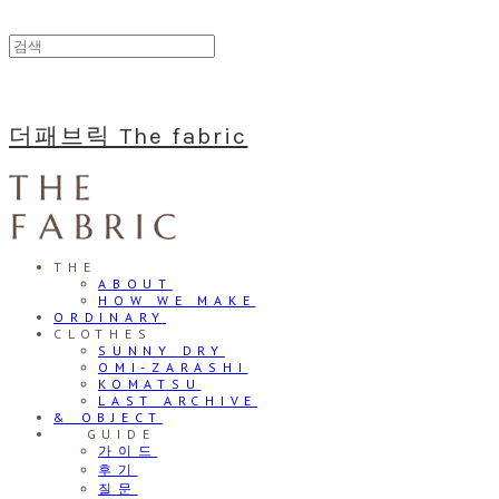
더패브릭 The fabric
THE
ABOUT
HOW WE MAKE
ORDINARY
CLOTHES
SUNNY DRY
OMI-ZARASHI
KOMATSU
LAST ARCHIVE
& OBJECT
⠀⠀GUIDE
가이드
후기
질문