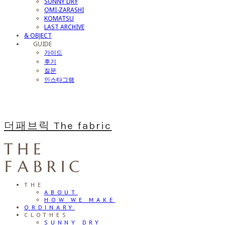
SUNNY DRY
OMI-ZARASHI
KOMATSU
LAST ARCHIVE
& OBJECT
⠀⠀GUIDE
가이드
후기
질문
인스타그램
더패브릭 The fabric
THE
ABOUT
HOW WE MAKE
ORDINARY
CLOTHES
SUNNY DRY