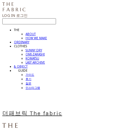
LOG IN
로그인
THE
ABOUT
HOW WE MAKE
ORDINARY
CLOTHES
SUNNY DRY
OMI-ZARASHI
KOMATSU
LAST ARCHIVE
& OBJECT
⠀⠀GUIDE
가이드
후기
질문
인스타그램
더패브릭 The fabric