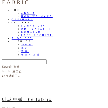
THE
ABOUT
HOW WE MAKE
ORDINARY
CLOTHES
SUNNY DRY
OMI-ZARASHI
KOMATSU
LAST ARCHIVE
& OBJECT
⠀⠀GUIDE
가이드
후기
질문
인스타그램
Search
검색
Log In
로그인
Cart
장바구니
더패브릭 The fabric