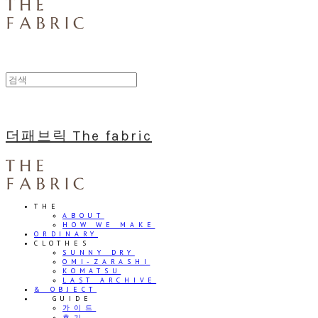
더패브릭 The fabric
THE
ABOUT
HOW WE MAKE
ORDINARY
CLOTHES
SUNNY DRY
OMI-ZARASHI
KOMATSU
LAST ARCHIVE
& OBJECT
⠀⠀GUIDE
가이드
후기