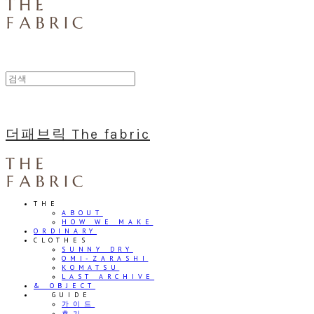
더패브릭 The fabric
THE
ABOUT
HOW WE MAKE
ORDINARY
CLOTHES
SUNNY DRY
OMI-ZARASHI
KOMATSU
LAST ARCHIVE
& OBJECT
⠀⠀GUIDE
가이드
후기