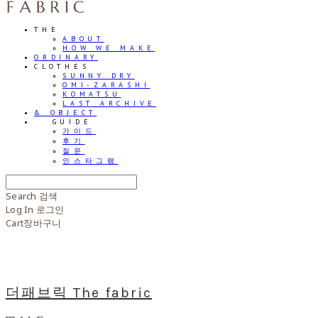
THE
ABOUT
HOW WE MAKE
ORDINARY
CLOTHES
SUNNY DRY
OMI-ZARASHI
KOMATSU
LAST ARCHIVE
& OBJECT
⠀⠀GUIDE
가이드
후기
질문
인스타그램
Search
검색
Log In
로그인
Cart
장바구니
더패브릭 The fabric