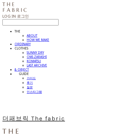
LOG IN
로그인
THE
ABOUT
HOW WE MAKE
ORDINARY
CLOTHES
SUNNY DRY
OMI-ZARASHI
KOMATSU
LAST ARCHIVE
& OBJECT
⠀⠀GUIDE
가이드
후기
질문
인스타그램
더패브릭 The fabric