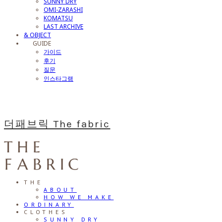
SUNNY DRY
OMI-ZARASHI
KOMATSU
LAST ARCHIVE
& OBJECT
⠀⠀GUIDE
가이드
후기
질문
인스타그램
더패브릭 The fabric
THE
ABOUT
HOW WE MAKE
ORDINARY
CLOTHES
SUNNY DRY