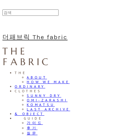
더패브릭 The fabric
THE
ABOUT
HOW WE MAKE
ORDINARY
CLOTHES
SUNNY DRY
OMI-ZARASHI
KOMATSU
LAST ARCHIVE
& OBJECT
⠀⠀GUIDE
가이드
후기
질문