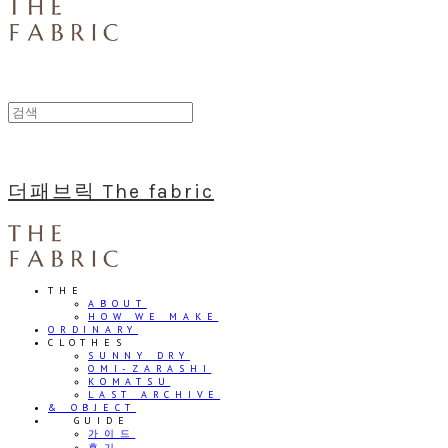
더패브릭 The fabric
THE
ABOUT
HOW WE MAKE
ORDINARY
CLOTHES
SUNNY DRY
OMI-ZARASHI
KOMATSU
LAST ARCHIVE
& OBJECT
⠀⠀GUIDE
가이드
후기