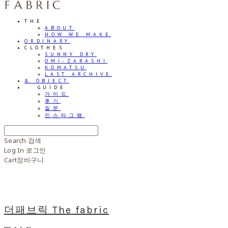
THE
ABOUT
HOW WE MAKE
ORDINARY
CLOTHES
SUNNY DRY
OMI-ZARASHI
KOMATSU
LAST ARCHIVE
& OBJECT
⠀⠀GUIDE
가이드
후기
질문
인스타그램
Search
검색
Log In
로그인
Cart
장바구니
더패브릭 The fabric