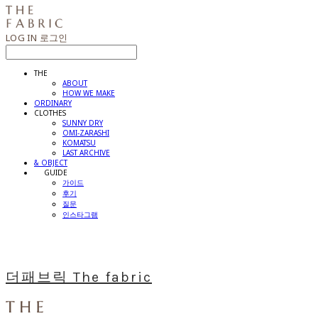
LOG IN
로그인
THE
ABOUT
HOW WE MAKE
ORDINARY
CLOTHES
SUNNY DRY
OMI-ZARASHI
KOMATSU
LAST ARCHIVE
& OBJECT
⠀⠀GUIDE
가이드
후기
질문
인스타그램
더패브릭 The fabric