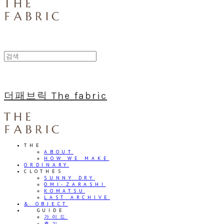
더패브릭 The fabric
THE
ABOUT
HOW WE MAKE
ORDINARY
CLOTHES
SUNNY DRY
OMI-ZARASHI
KOMATSU
LAST ARCHIVE
& OBJECT
⠀⠀GUIDE
가이드
후기