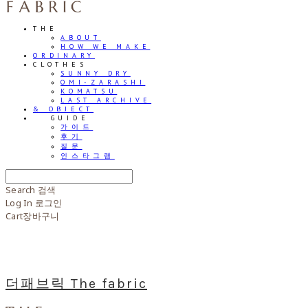
THE
ABOUT
HOW WE MAKE
ORDINARY
CLOTHES
SUNNY DRY
OMI-ZARASHI
KOMATSU
LAST ARCHIVE
& OBJECT
⠀⠀GUIDE
가이드
후기
질문
인스타그램
Search
검색
Log In
로그인
Cart
장바구니
더패브릭 The fabric