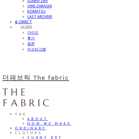
SUNNY DRY
OMI-ZARASHI
KOMATSU
LAST ARCHIVE
& OBJECT
⠀⠀GUIDE
가이드
후기
질문
인스타그램
더패브릭 The fabric
THE
ABOUT
HOW WE MAKE
ORDINARY
CLOTHES
SUNNY DRY