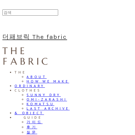
더패브릭 The fabric
THE
ABOUT
HOW WE MAKE
ORDINARY
CLOTHES
SUNNY DRY
OMI-ZARASHI
KOMATSU
LAST ARCHIVE
& OBJECT
⠀⠀GUIDE
가이드
후기
질문