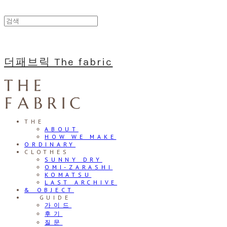
더패브릭 The fabric
THE
ABOUT
HOW WE MAKE
ORDINARY
CLOTHES
SUNNY DRY
OMI-ZARASHI
KOMATSU
LAST ARCHIVE
& OBJECT
⠀⠀GUIDE
가이드
후기
질문