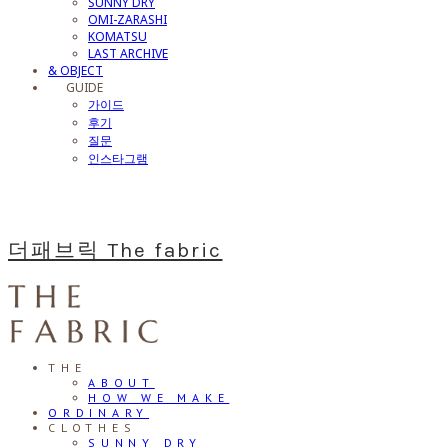
SUNNY DRY
OMI-ZARASHI
KOMATSU
LAST ARCHIVE
& OBJECT
⠀⠀GUIDE
가이드
후기
질문
인스타그램
더패브릭 The fabric
THE
ABOUT
HOW WE MAKE
ORDINARY
CLOTHES
SUNNY DRY