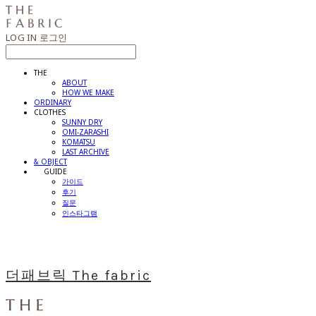
LOG IN
로그인
THE
ABOUT
HOW WE MAKE
ORDINARY
CLOTHES
SUNNY DRY
OMI-ZARASHI
KOMATSU
LAST ARCHIVE
& OBJECT
⠀⠀GUIDE
가이드
후기
질문
인스타그램
더패브릭 The fabric