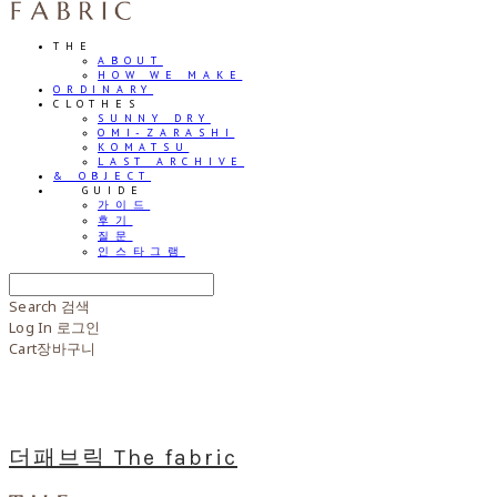
THE
ABOUT
HOW WE MAKE
ORDINARY
CLOTHES
SUNNY DRY
OMI-ZARASHI
KOMATSU
LAST ARCHIVE
& OBJECT
⠀⠀GUIDE
가이드
후기
질문
인스타그램
Search
검색
Log In
로그인
Cart
장바구니
더패브릭 The fabric