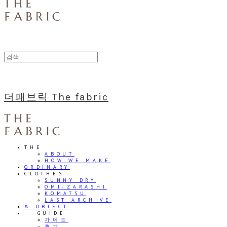
더패브릭 The fabric
THE
ABOUT
HOW WE MAKE
ORDINARY
CLOTHES
SUNNY DRY
OMI-ZARASHI
KOMATSU
LAST ARCHIVE
& OBJECT
⠀⠀GUIDE
가이드
후기