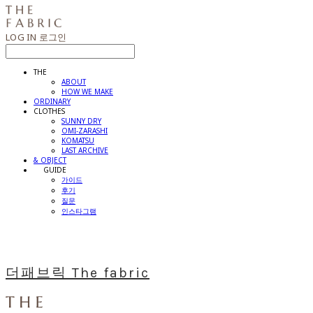
LOG IN
로그인
THE
ABOUT
HOW WE MAKE
ORDINARY
CLOTHES
SUNNY DRY
OMI-ZARASHI
KOMATSU
LAST ARCHIVE
& OBJECT
⠀⠀GUIDE
가이드
후기
질문
인스타그램
더패브릭 The fabric