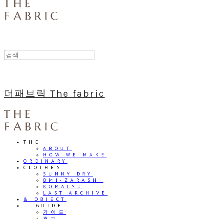
더패브릭 The fabric
THE
ABOUT
HOW WE MAKE
ORDINARY
CLOTHES
SUNNY DRY
OMI-ZARASHI
KOMATSU
LAST ARCHIVE
& OBJECT
⠀⠀GUIDE
가이드
후기