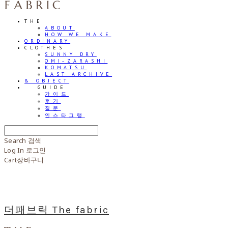
THE
ABOUT
HOW WE MAKE
ORDINARY
CLOTHES
SUNNY DRY
OMI-ZARASHI
KOMATSU
LAST ARCHIVE
& OBJECT
⠀⠀GUIDE
가이드
후기
질문
인스타그램
Search
검색
Log In
로그인
Cart
장바구니
더패브릭 The fabric