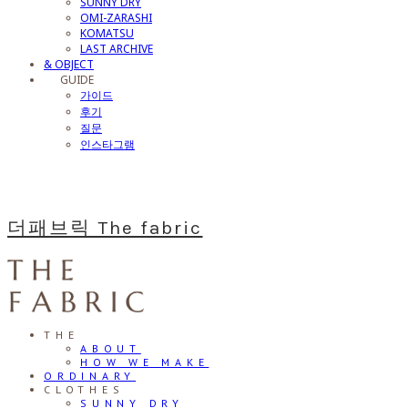
SUNNY DRY
OMI-ZARASHI
KOMATSU
LAST ARCHIVE
& OBJECT
⠀⠀GUIDE
가이드
후기
질문
인스타그램
더패브릭 The fabric
THE
ABOUT
HOW WE MAKE
ORDINARY
CLOTHES
SUNNY DRY