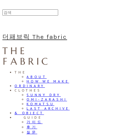
더패브릭 The fabric
THE
ABOUT
HOW WE MAKE
ORDINARY
CLOTHES
SUNNY DRY
OMI-ZARASHI
KOMATSU
LAST ARCHIVE
& OBJECT
⠀⠀GUIDE
가이드
후기
질문