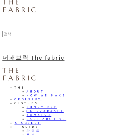
더패브릭 The fabric
THE
ABOUT
HOW WE MAKE
ORDINARY
CLOTHES
SUNNY DRY
OMI-ZARASHI
KOMATSU
LAST ARCHIVE
& OBJECT
⠀⠀GUIDE
가이드
후기