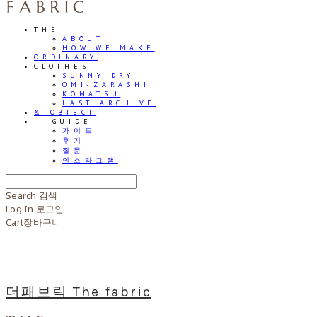
THE
ABOUT
HOW WE MAKE
ORDINARY
CLOTHES
SUNNY DRY
OMI-ZARASHI
KOMATSU
LAST ARCHIVE
& OBJECT
⠀⠀GUIDE
가이드
후기
질문
인스타그램
Search
검색
Log In
로그인
Cart
장바구니
더패브릭 The fabric