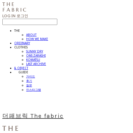
LOG IN
로그인
THE
ABOUT
HOW WE MAKE
ORDINARY
CLOTHES
SUNNY DRY
OMI-ZARASHI
KOMATSU
LAST ARCHIVE
& OBJECT
⠀⠀GUIDE
가이드
후기
질문
인스타그램
더패브릭 The fabric