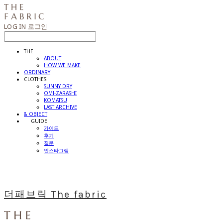
LOG IN
로그인
THE
ABOUT
HOW WE MAKE
ORDINARY
CLOTHES
SUNNY DRY
OMI-ZARASHI
KOMATSU
LAST ARCHIVE
& OBJECT
⠀⠀GUIDE
가이드
후기
질문
인스타그램
더패브릭 The fabric