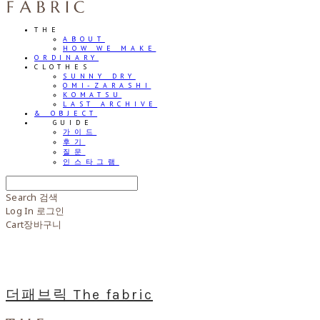
THE
ABOUT
HOW WE MAKE
ORDINARY
CLOTHES
SUNNY DRY
OMI-ZARASHI
KOMATSU
LAST ARCHIVE
& OBJECT
⠀⠀GUIDE
가이드
후기
질문
인스타그램
Search
검색
Log In
로그인
Cart
장바구니
더패브릭 The fabric