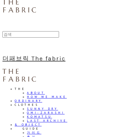
더패브릭 The fabric
THE
ABOUT
HOW WE MAKE
ORDINARY
CLOTHES
SUNNY DRY
OMI-ZARASHI
KOMATSU
LAST ARCHIVE
& OBJECT
⠀⠀GUIDE
가이드
후기