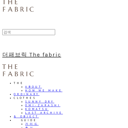
더패브릭 The fabric
THE
ABOUT
HOW WE MAKE
ORDINARY
CLOTHES
SUNNY DRY
OMI-ZARASHI
KOMATSU
LAST ARCHIVE
& OBJECT
⠀⠀GUIDE
가이드
후기