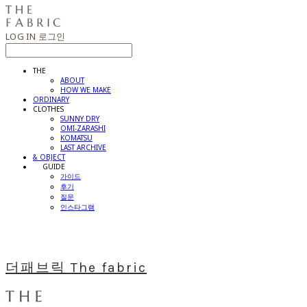
LOG IN
로그인
THE
ABOUT
HOW WE MAKE
ORDINARY
CLOTHES
SUNNY DRY
OMI-ZARASHI
KOMATSU
LAST ARCHIVE
& OBJECT
⠀⠀GUIDE
가이드
후기
질문
인스타그램
더패브릭 The fabric