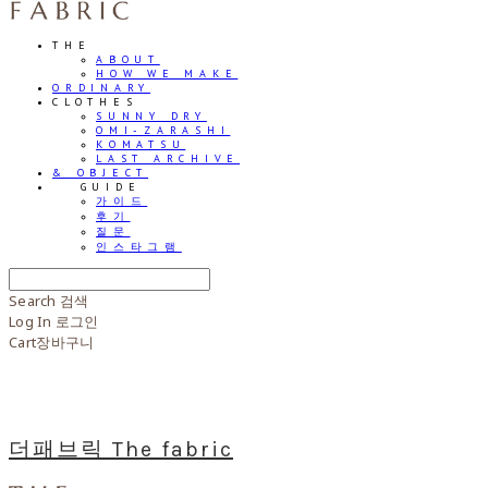
THE
ABOUT
HOW WE MAKE
ORDINARY
CLOTHES
SUNNY DRY
OMI-ZARASHI
KOMATSU
LAST ARCHIVE
& OBJECT
⠀⠀GUIDE
가이드
후기
질문
인스타그램
Search
검색
Log In
로그인
Cart
장바구니
더패브릭 The fabric