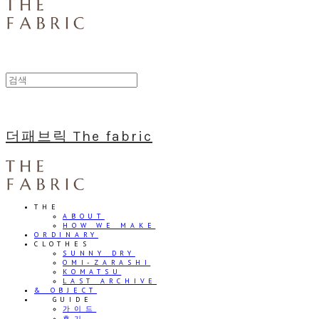
더패브릭 The fabric
THE
ABOUT
HOW WE MAKE
ORDINARY
CLOTHES
SUNNY DRY
OMI-ZARASHI
KOMATSU
LAST ARCHIVE
& OBJECT
⠀⠀GUIDE
가이드
후기