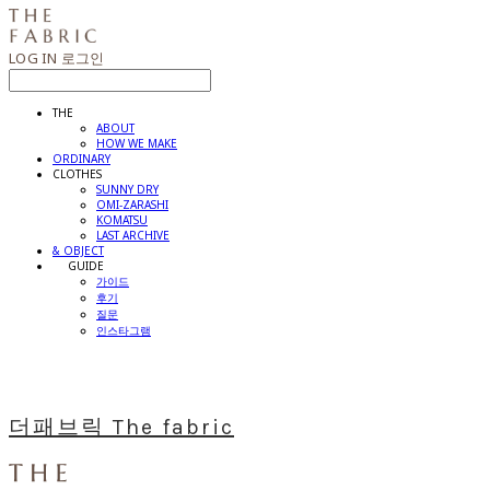
LOG IN
로그인
THE
ABOUT
HOW WE MAKE
ORDINARY
CLOTHES
SUNNY DRY
OMI-ZARASHI
KOMATSU
LAST ARCHIVE
& OBJECT
⠀⠀GUIDE
가이드
후기
질문
인스타그램
더패브릭 The fabric