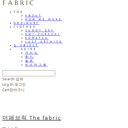
THE
ABOUT
HOW WE MAKE
ORDINARY
CLOTHES
SUNNY DRY
OMI-ZARASHI
KOMATSU
LAST ARCHIVE
& OBJECT
⠀⠀GUIDE
가이드
후기
질문
인스타그램
Search
검색
Log In
로그인
Cart
장바구니
더패브릭 The fabric