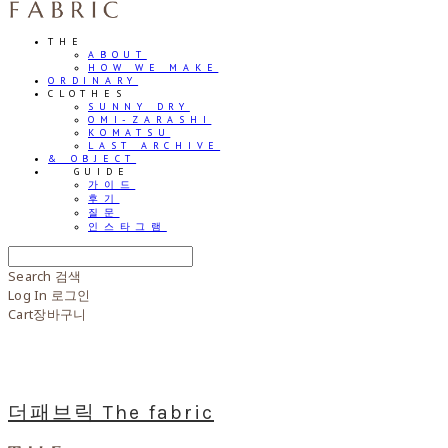
THE
ABOUT
HOW WE MAKE
ORDINARY
CLOTHES
SUNNY DRY
OMI-ZARASHI
KOMATSU
LAST ARCHIVE
& OBJECT
⠀⠀GUIDE
가이드
후기
질문
인스타그램
Search
검색
Log In
로그인
Cart
장바구니
더패브릭 The fabric