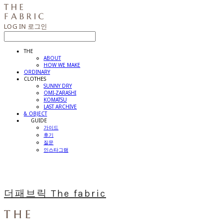
LOG IN
로그인
THE
ABOUT
HOW WE MAKE
ORDINARY
CLOTHES
SUNNY DRY
OMI-ZARASHI
KOMATSU
LAST ARCHIVE
& OBJECT
⠀⠀GUIDE
가이드
후기
질문
인스타그램
더패브릭 The fabric