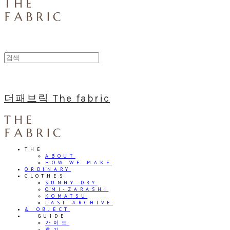
더패브릭 The fabric
THE
ABOUT
HOW WE MAKE
ORDINARY
CLOTHES
SUNNY DRY
OMI-ZARASHI
KOMATSU
LAST ARCHIVE
& OBJECT
⠀⠀GUIDE
가이드
후기