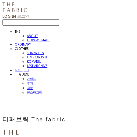
LOG IN
로그인
THE
ABOUT
HOW WE MAKE
ORDINARY
CLOTHES
SUNNY DRY
OMI-ZARASHI
KOMATSU
LAST ARCHIVE
& OBJECT
⠀⠀GUIDE
가이드
후기
질문
인스타그램
더패브릭 The fabric