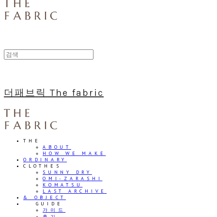
더패브릭 The fabric
THE
ABOUT
HOW WE MAKE
ORDINARY
CLOTHES
SUNNY DRY
OMI-ZARASHI
KOMATSU
LAST ARCHIVE
& OBJECT
⠀⠀GUIDE
가이드
후기