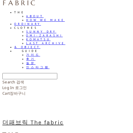
THE
ABOUT
HOW WE MAKE
ORDINARY
CLOTHES
SUNNY DRY
OMI-ZARASHI
KOMATSU
LAST ARCHIVE
& OBJECT
⠀⠀GUIDE
가이드
후기
질문
인스타그램
Search
검색
Log In
로그인
Cart
장바구니
더패브릭 The fabric