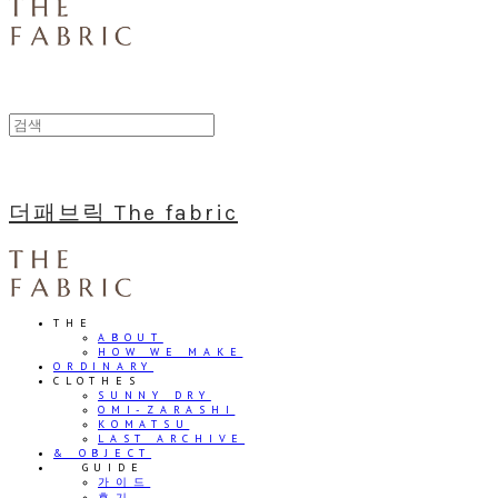
더패브릭 The fabric
THE
ABOUT
HOW WE MAKE
ORDINARY
CLOTHES
SUNNY DRY
OMI-ZARASHI
KOMATSU
LAST ARCHIVE
& OBJECT
⠀⠀GUIDE
가이드
후기