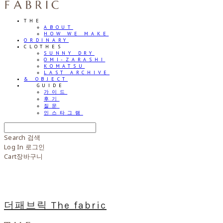
THE
ABOUT
HOW WE MAKE
ORDINARY
CLOTHES
SUNNY DRY
OMI-ZARASHI
KOMATSU
LAST ARCHIVE
& OBJECT
⠀⠀GUIDE
가이드
후기
질문
인스타그램
Search
검색
Log In
로그인
Cart
장바구니
더패브릭 The fabric