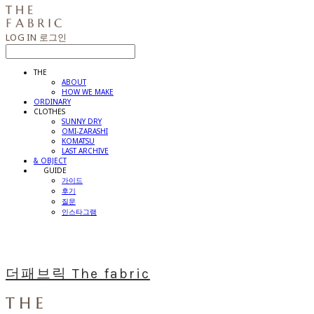
LOG IN
로그인
THE
ABOUT
HOW WE MAKE
ORDINARY
CLOTHES
SUNNY DRY
OMI-ZARASHI
KOMATSU
LAST ARCHIVE
& OBJECT
⠀⠀GUIDE
가이드
후기
질문
인스타그램
더패브릭 The fabric