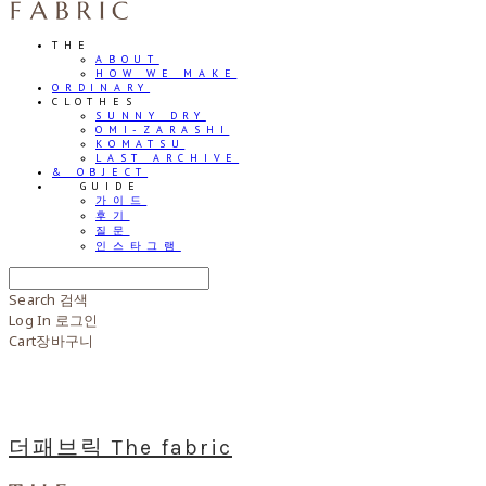
THE
ABOUT
HOW WE MAKE
ORDINARY
CLOTHES
SUNNY DRY
OMI-ZARASHI
KOMATSU
LAST ARCHIVE
& OBJECT
⠀⠀GUIDE
가이드
후기
질문
인스타그램
Search
검색
Log In
로그인
Cart
장바구니
더패브릭 The fabric