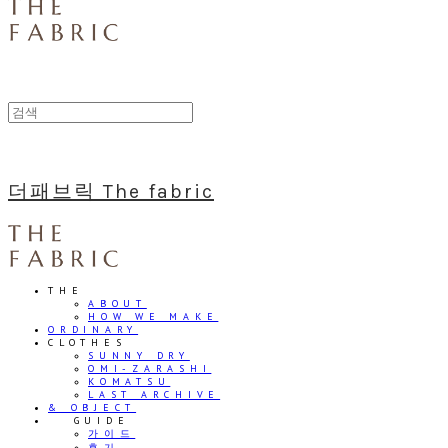
더패브릭 The fabric
THE
ABOUT
HOW WE MAKE
ORDINARY
CLOTHES
SUNNY DRY
OMI-ZARASHI
KOMATSU
LAST ARCHIVE
& OBJECT
⠀⠀GUIDE
가이드
후기