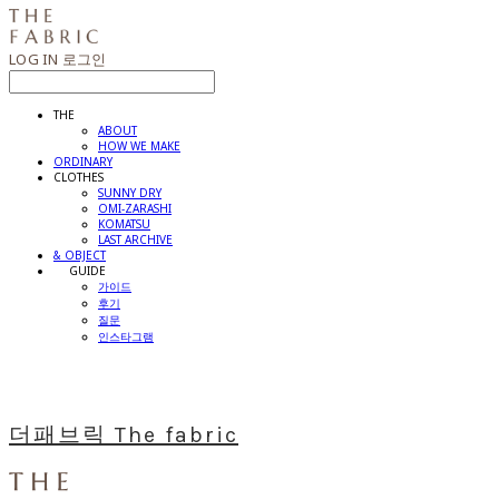
LOG IN
로그인
THE
ABOUT
HOW WE MAKE
ORDINARY
CLOTHES
SUNNY DRY
OMI-ZARASHI
KOMATSU
LAST ARCHIVE
& OBJECT
⠀⠀GUIDE
가이드
후기
질문
인스타그램
더패브릭 The fabric