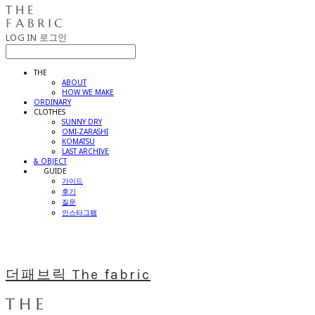
LOG IN
로그인
THE
ABOUT
HOW WE MAKE
ORDINARY
CLOTHES
SUNNY DRY
OMI-ZARASHI
KOMATSU
LAST ARCHIVE
& OBJECT
⠀⠀GUIDE
가이드
후기
질문
인스타그램
더패브릭 The fabric