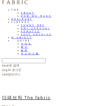
THE
ABOUT
HOW WE MAKE
ORDINARY
CLOTHES
SUNNY DRY
OMI-ZARASHI
KOMATSU
LAST ARCHIVE
& OBJECT
⠀⠀GUIDE
가이드
후기
질문
인스타그램
Search
검색
Log In
로그인
Cart
장바구니
더패브릭 The fabric