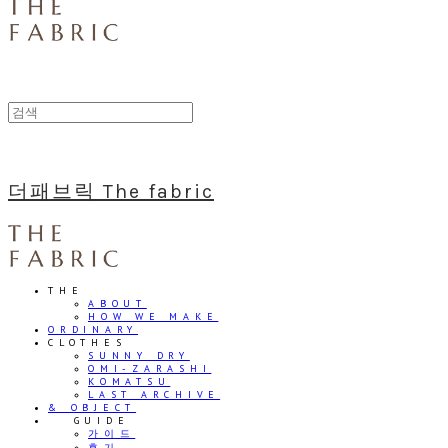
더패브릭 The fabric
THE
ABOUT
HOW WE MAKE
ORDINARY
CLOTHES
SUNNY DRY
OMI-ZARASHI
KOMATSU
LAST ARCHIVE
& OBJECT
⠀⠀GUIDE
가이드
후기